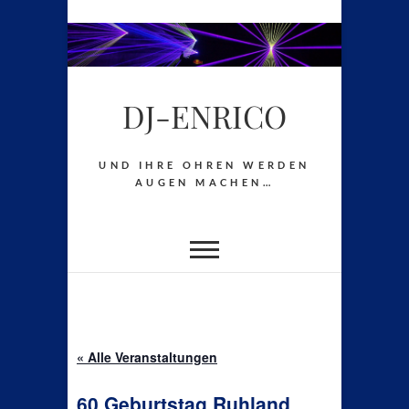
S
k
i
DJ-ENRICO
p
t
o
UND IHRE OHREN WERDEN
c
AUGEN MACHEN…
o
n
t
e
n
t
« Alle Veranstaltungen
60 Geburtstag Ruhland